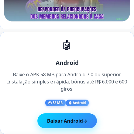
🤖
Android
Baixe o APK 58 MB para Android 7.0 ou superior.
Instalação simples e rápida, bônus até R$ 6.000 e 600
giros.
📦 58 MB
🤖 Android
Baixar Android
→