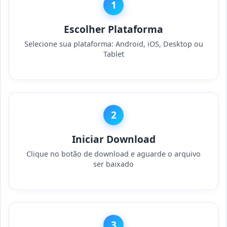
1
Escolher Plataforma
Selecione sua plataforma: Android, iOS, Desktop ou
Tablet
2
Iniciar Download
Clique no botão de download e aguarde o arquivo
ser baixado
3