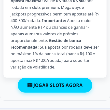
Aposta máxima:
Vai de
R$ 100 a R$ 500
por
rodada em slots premium. Megaways e
jackpots progressivos permitem apostas até R$
400-500/rodada.
Importante:
Aposta maior
NÃO aumenta RTP ou chances de ganhar -
apenas aumenta valores de prêmios
proporcionalmente.
Gestão de banca
recomendada:
Sua aposta por rodada deve ser
no máximo 1% da banca total (banca R$ 100 =
aposta máx R$ 1,00/rodada) para suportar
variação de volatilidade.
🎰 JOGAR SLOTS AGORA