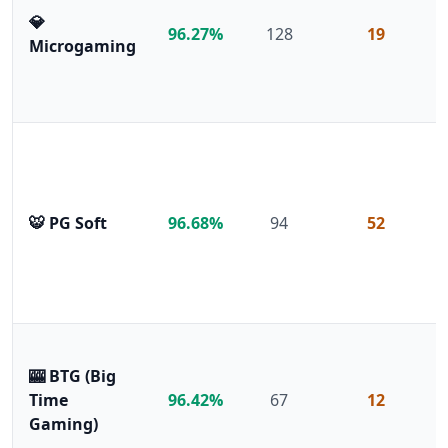
💎
96.27%
128
19
Microgaming
🐯 PG Soft
96.68%
94
52
🎰 BTG (Big
Time
96.42%
67
12
Gaming)