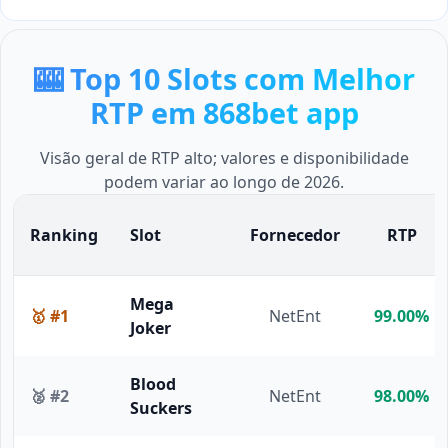
🎰 Top 10 Slots com Melhor
RTP em 868bet app
Visão geral de RTP alto; valores e disponibilidade
podem variar ao longo de 2026.
Ranking
Slot
Fornecedor
RTP
Mega
🥇 #1
NetEnt
99.00%
Joker
Blood
🥈 #2
NetEnt
98.00%
Suckers