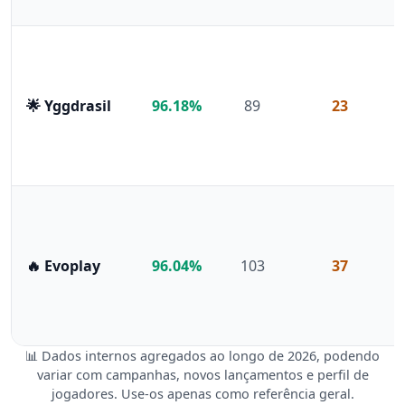
🌟 Yggdrasil
96.18%
89
23
🔥 Evoplay
96.04%
103
37
📊 Dados internos agregados ao longo de 2026, podendo
variar com campanhas, novos lançamentos e perfil de
jogadores. Use-os apenas como referência geral.